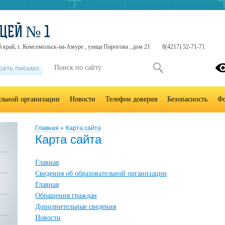
ЦЕЙ № 1
 край, г. Комсомольск-на-Амуре , улица Пирогова , дом 21
8(4217) 52-71-71
сать письмо
ельной организации
Новости
Телефон доверия
Безопасность
Фо
Главная
»
Карта сайта
Карта сайта
Главная
Сведения об образовательной организации
Главная
Обращения граждан
Дополнительные сведения
Новости