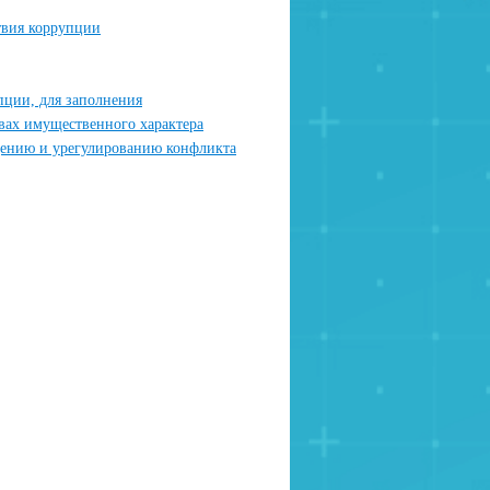
твия коррупции
пции, для заполнения
твах имущественного характера
дению и урегулированию конфликта