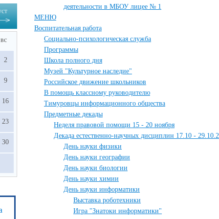
деятельности в МБОУ лицее № 1
уст
МЕНЮ
Воспитательная работа
Социально-психологическая служба
вс
Программы
2
Школа полного дня
Музей "Культурное наследие"
9
Российское движение школьников
В помощь классному руководителю
16
Тимуровцы информационного общества
Предметные декады
23
Неделя правовой помощи 15 - 20 ноября
Декада естественно-научных дисциплин 17.10 - 29.10.
30
День науки физики
День науки географии
День науки биологии
День науки химии
День науки информатики
Выставка роботехники
а
Игра "Знатоки информатики"